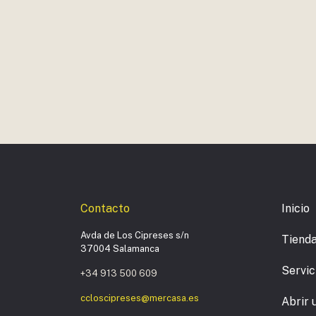
Contacto
Inicio
Avda de Los Cipreses s/n
Tiend
37004 Salamanca
Servic
+34 913 500 609
ccloscipreses@mercasa.es
Abrir 