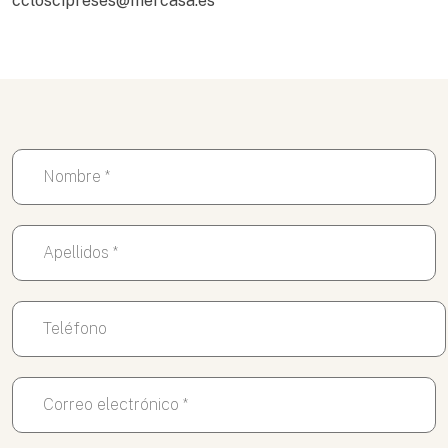
ccloscipreses@mercasa.es